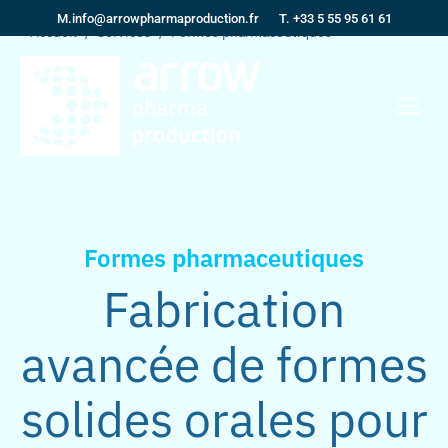
M.
info@arrowpharmaproduction.fr
T. +33 5 55 95 61 61
Vous êtes ici :
Accueil
Services
Formes pharmaceutiques
Formes pharmaceutiques
Fabrication
avancée de formes
solides orales pour