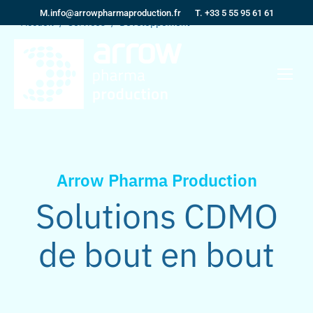
M.
info@arrowpharmaproduction.fr
T. +33 5 55 95 61 61
Vous êtes ici :
Accueil
Services
Développement
Arrow Pharma Production
Solutions CDMO
de bout en bout